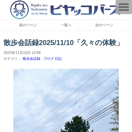
T
o
g
g
l
前のページ
一覧へ
次のページ
e
n
a
v
散歩会話録2025/11/10「久々の体験」
i
g
2025年11月10日 13:08
a
t
カテゴリ：
散歩会話録
ブログ 日記
i
o
n